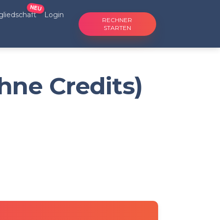
NEU
gliedschaft
Login
RECHNER
STARTEN
hne Credits)