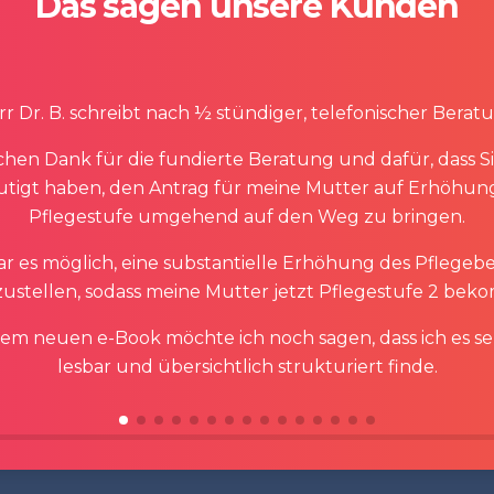
Das sagen unsere Kunden
r Dr. B. schreibt nach ½ stündiger, telefonischer Berat
chen Dank für die fundierte Beratung und dafür, dass S
tigt haben, den Antrag für meine Mutter auf Erhöhun
Pflegestufe umgehend auf den Weg zu bringen.
r es möglich, eine substantielle Erhöhung des Pflegeb
zustellen, sodass meine Mutter jetzt Pflegestufe 2 bek
rem neuen e-Book möchte ich noch sagen, dass ich es se
lesbar und übersichtlich strukturiert finde.