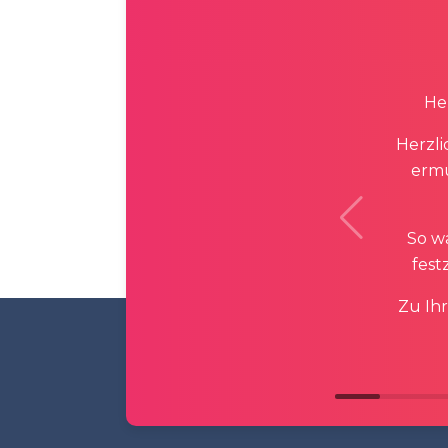
Her
Herzli
ermu
So wa
fest
Zu Ih