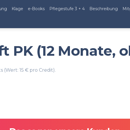
ung
Klage
e-Books
Pflegestufe 3 + 4
Beschreibung
Mit
t PK (12 Monate, o
s (Wert: 15 € pro Credit).