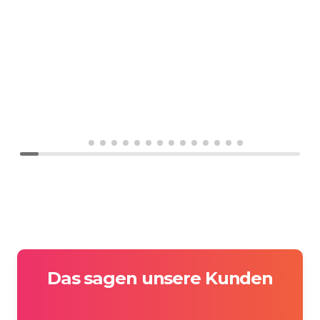
So war es möglich, eine
substantielle Erhöhung des
Pflegebedarfs festzustellen, sodass
meine Mutter jetzt Pflegestufe 2
bekommt.
Zu Ihrem neuen e-Book möchte
ich noch sagen, dass ich es sehr gut
lesbar und übersichtlich
strukturiert finde.
Das sagen unsere Kunden